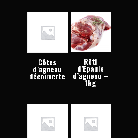
Rôti
Côtes
d’Epaule
d’agneau
d’agneau –
découverte
1kg