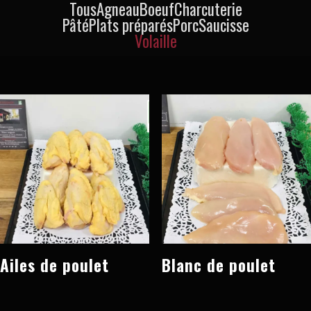
Tous
Agneau
Boeuf
Charcuterie
Pâté
Plats préparés
Porc
Saucisse
Volaille
Ailes de poulet
Blanc de poulet